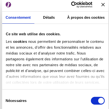
To meet them, RISO proposes a
technological approach that is
different from the conventional market
Consentement
Détails
À propos des cookies
offerings. We design and produce a
range of duplicators and production
Ce site web utilise des cookies.
inkjet printers among which you will find
the solution that meets your
Les
cookies
nous permettent de personnaliser le contenu
requirements.
et les annonces, d'offrir des fonctionnalités relatives aux
médias sociaux et d'analyser notre trafic. Nous
partageons également des informations sur l'utilisation de
notre site avec nos partenaires de médias sociaux, de
publicité et d'analyse, qui peuvent combiner celles-ci avec
d'autres informations que vous leur avez fournies ou qu'ils
ont collectées lors de votre utilisation de leurs services.
Sélection
HIGH-VOLUME
COMCOLOR
Nécessaires
du
PRINTERS
OFFICE PRINTERS
consentement