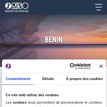
RISO
BENIN
Home
>
Benin
RISO IN BENIN
Consentement
Détails
À propos des cookies
To meet the needs of all our customers,
we are now represented in Benin by a
solid network of distributors covering
Ce site web utilise des cookies.
the entire country.
Les
cookies
nous permettent de personnaliser le contenu