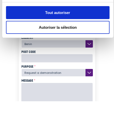
E-MAIL
*
Tout autoriser
PHONE NUMBER
*
Autoriser la sélection
COUNTRY
*
POST CODE
PURPOSE
*
MESSAGE
*