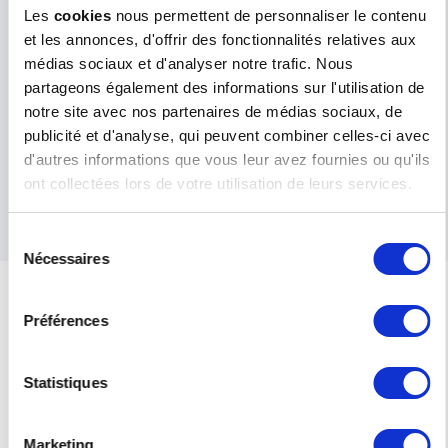
the Middle-East through a network of
Les
cookies
nous permettent de personnaliser le contenu
distributors, rigorously selected
et les annonces, d'offrir des fonctionnalités relatives aux
according to criteria such as technical
médias sociaux et d'analyser notre trafic. Nous
expertise, knowledge of the market and
partageons également des informations sur l'utilisation de
financial soundness. RISO FRANCE thus
notre site avec nos partenaires de médias sociaux, de
provides local service of the highest
publicité et d'analyse, qui peuvent combiner celles-ci avec
quality.
d'autres informations que vous leur avez fournies ou qu'ils
ont collectées lors de votre utilisation de leurs services.
RISO Middle-East website
Sélection
Nécessaires
du
consentement
Préférences
Ms.
Mr.
LAST NAME
*
Statistiques
SURNAME
Marketing