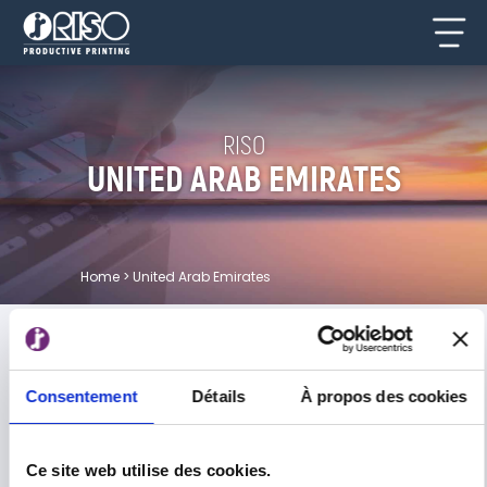
RISO
UNITED ARAB EMIRATES
Home
>
United Arab Emirates
RISO IN THE MIDDLE-EAST
Today RISO FRANCE covers the needs of
Consentement
Détails
À propos des cookies
14 countries in the Middle East.
To ensure customer satisfaction, RISO
has chosen to develop its business in
Ce site web utilise des cookies.