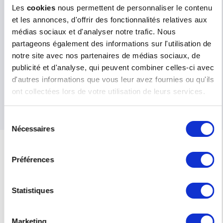
the Middle-East through a network of
Les
cookies
nous permettent de personnaliser le contenu
distributors, rigorously selected
et les annonces, d'offrir des fonctionnalités relatives aux
according to criteria such as technical
médias sociaux et d'analyser notre trafic. Nous
expertise, knowledge of the market and
partageons également des informations sur l'utilisation de
financial soundness. RISO FRANCE thus
notre site avec nos partenaires de médias sociaux, de
provides local service of the highest
publicité et d'analyse, qui peuvent combiner celles-ci avec
quality.
d'autres informations que vous leur avez fournies ou qu'ils
ont collectées lors de votre utilisation de leurs services.
RISO Middle-East website
Sélection
Nécessaires
du
consentement
Préférences
Ms.
Mr.
LAST NAME
*
Statistiques
SURNAME
Marketing