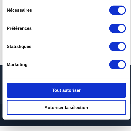
Sélection
Nécessaires
du
consentement
COVID-19
A NEW
Préférences
NOTIFICATION
SHOWROOM IN
DUBAI
Statistiques
Read more
Read more
Marketing
Tout autoriser
+33 4 72 11 38 88
Autoriser la sélection
Compliance hotline policy
Legal
GDPR
2026©Riso