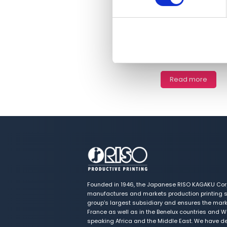
PANTONE 19-4052 Classic Bl
makes us reflect on our desi
stability ...
Read more
Founded in 1946, the Japanese RISO KAGAKU Cor
manufactures and markets production printing s
group’s largest subsidiary and ensures the marke
France as well as in the Benelux countries and W
speaking Africa and the Middle East. We have de