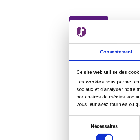
27 March 2020
< back to the newsfeed
Consentement
Ce site web utilise des cook
Les
cookies
nous permettent 
sociaux et d'analyser notre t
partenaires de médias sociaux
vous leur avez fournies ou qu'
Sélection
Nécessaires
du
2020 : PANTONE CLASSIC 
consentement
Instilling calm, confidence, t