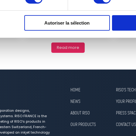
ue
Meet RI
C!Print Lyon, the leading trade show
re of
4th to
for visual communication and
Hall 1, 
graphics industries, will take place
Autoriser la sélection
in ...
Read more
HOME
RISO’S TEC
NEWS
YOUR PROFI
poration designs,
ABOUT RISO
PRESS SPAC
ystems. RISO FRANCE is the
ting of RISO’s products in
OUR PRODUCTS
CONTACT US
estern Switzerland, French-
veloped an inkjet technology