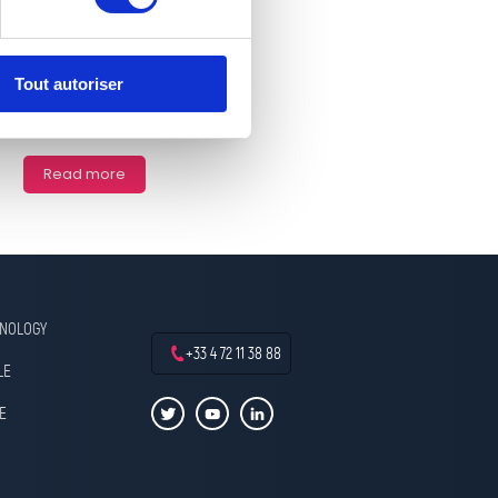
SO at C!Print exhibition from
 6th 2025 at Eurexpo Lyon,
Stand 1C14 ...
Tout autoriser
Read more
HNOLOGY
+33 4 72 11 38 88
LE
E